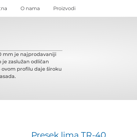
tna
O nama
Proizvodi
40 mm je najprodavaniji
 je zaslužan odličan
o ovom profilu daje široku
fasada.
Presek lima TR-40