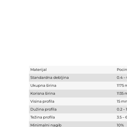
Materijal
Pocin
Standardna debljina
0.4 –
Ukupna širina
1175
Korisna širina
1135
Visina profila
15 m
Dužina profila
0.2 –
Težina profila
3.5 –
Minimalni nagib
10%