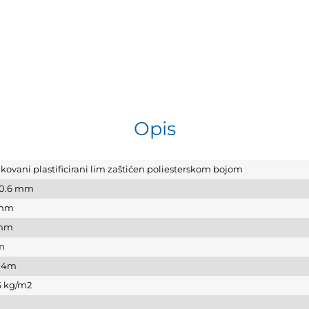
Opis
kovani plastificirani lim zaštićen poliesterskom bojom
 0.6 mm
 mm
 mm
m
 14m
 6 kg/m2